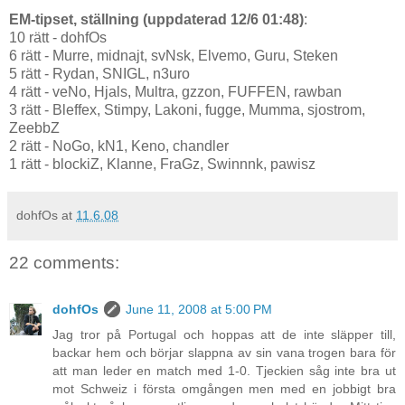
EM-tipset, ställning (uppdaterad 12/6 01:48)
:
10 rätt - dohfOs
6 rätt - Murre, midnajt, svNsk, Elvemo, Guru, Steken
5 rätt - Rydan, SNIGL, n3uro
4 rätt - veNo, Hjals, Multra, gzzon, FUFFEN, rawban
3 rätt - Bleffex, Stimpy, Lakoni, fugge, Mumma, sjostrom,
ZeebbZ
2 rätt - NoGo, kN1, Keno, chandler
1 rätt - blockiZ, Klanne, FraGz, Swinnnk, pawisz
dohfOs
at
11.6.08
22 comments:
dohfOs
June 11, 2008 at 5:00 PM
Jag tror på Portugal och hoppas att de inte släpper till,
backar hem och börjar slappna av sin vana trogen bara för
att man leder en match med 1-0. Tjeckien såg inte bra ut
mot Schweiz i första omgången men med en jobbigt bra