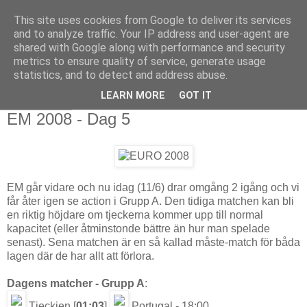
This site uses cookies from Google to deliver its services
and to analyze traffic. Your IP address and user-agent are
shared with Google along with performance and security
metrics to ensure quality of service, generate usage
statistics, and to detect and address abuse.
LEARN MORE
GOT IT
2008-06-11
EM 2008 - Dag 5
EM går vidare och nu idag (11/6) drar omgång 2 igång och vi
får åter igen se action i Grupp A. Den tidiga matchen kan bli
en riktig höjdare om tjeckerna kommer upp till normal
kapacitet (eller åtminstonde bättre än hur man spelade
senast). Sena matchen är en så kallad måste-match för båda
lagen där de har allt att förlora.
Dagens matcher - Grupp A
:
Tjeckien [
01:03
]
Portugal - 18:00