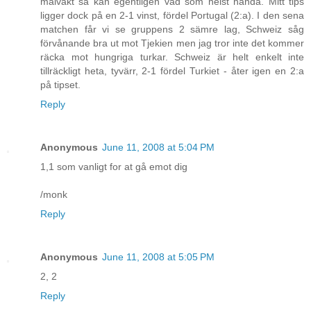
målvakt så kan egentligen vad som helst hända. Mitt tips
ligger dock på en 2-1 vinst, fördel Portugal (2:a). I den sena
matchen får vi se gruppens 2 sämre lag, Schweiz såg
förvånande bra ut mot Tjekien men jag tror inte det kommer
räcka mot hungriga turkar. Schweiz är helt enkelt inte
tillräckligt heta, tyvärr, 2-1 fördel Turkiet - åter igen en 2:a
på tipset.
Reply
Anonymous
June 11, 2008 at 5:04 PM
1,1 som vanligt for at gå emot dig
/monk
Reply
Anonymous
June 11, 2008 at 5:05 PM
2, 2
Reply