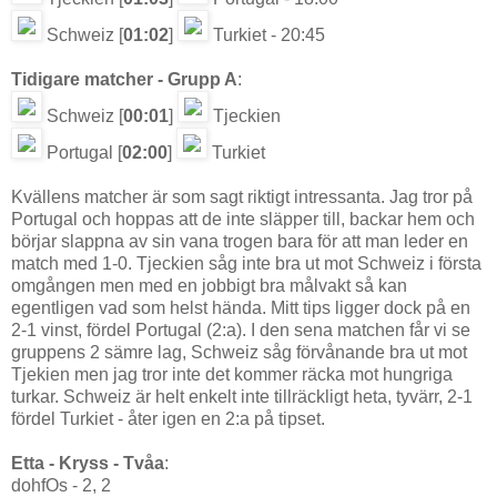
Schweiz [
01:02
]
Turkiet - 20:45
Tidigare matcher - Grupp A
:
Schweiz [
00:01
]
Tjeckien
Portugal [
02:00
]
Turkiet
Kvällens matcher är som sagt riktigt intressanta. Jag tror på
Portugal och hoppas att de inte släpper till, backar hem och
börjar slappna av sin vana trogen bara för att man leder en
match med 1-0. Tjeckien såg inte bra ut mot Schweiz i första
omgången men med en jobbigt bra målvakt så kan
egentligen vad som helst hända. Mitt tips ligger dock på en
2-1 vinst, fördel Portugal (2:a). I den sena matchen får vi se
gruppens 2 sämre lag, Schweiz såg förvånande bra ut mot
Tjekien men jag tror inte det kommer räcka mot hungriga
turkar. Schweiz är helt enkelt inte tillräckligt heta, tyvärr, 2-1
fördel Turkiet - åter igen en 2:a på tipset.
Etta - Kryss - Tvåa
:
dohfOs - 2, 2