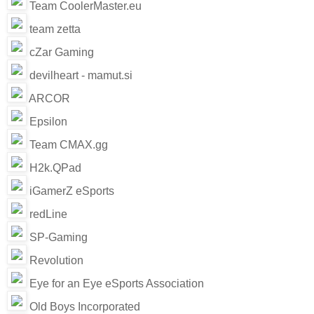
Team CoolerMaster.eu
team zetta
cZar Gaming
devilheart - mamut.si
ARCOR
Epsilon
Team CMAX.gg
H2k.QPad
iGamerZ eSports
redLine
SP-Gaming
Revolution
Eye for an Eye eSports Association
Old Boys Incorporated