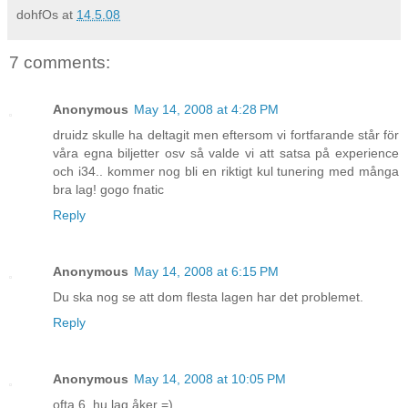
dohfOs
at
14.5.08
7 comments:
Anonymous
May 14, 2008 at 4:28 PM
druidz skulle ha deltagit men eftersom vi fortfarande står för
våra egna biljetter osv så valde vi att satsa på experience
och i34.. kommer nog bli en riktigt kul tunering med många
bra lag! gogo fnatic
Reply
Anonymous
May 14, 2008 at 6:15 PM
Du ska nog se att dom flesta lagen har det problemet.
Reply
Anonymous
May 14, 2008 at 10:05 PM
ofta 6 .hu lag åker =)