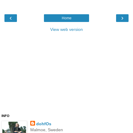
‹
›
Home
View web version
INFO
dohfOs
Malmoe, Sweden