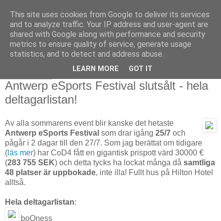
This site uses cookies from Google to deliver its services
and to analyze traffic. Your IP address and user-agent are
shared with Google along with performance and security
metrics to ensure quality of service, generate usage
statistics, and to detect and address abuse.
LEARN MORE
GOT IT
2008-05-14
Antwerp eSports Festival slutsålt - hela
deltagarlistan!
Av alla sommarens event blir kanske det hetaste
Antwerp eSports Festival
som drar igång
25/7
och
pågår i 2 dagar till den 27/7. Som jag berättat om tidigare
(
läs mer
) har CoD4 fått en gigantisk prispott värd 30000 €
(
283 755 SEK
) och detta tycks ha lockat många då
samtliga
48 platser är uppbokade
, inte illa! Fullt hus på Hilton Hotel
alltså.
Hela deltagarlistan
:
boOness