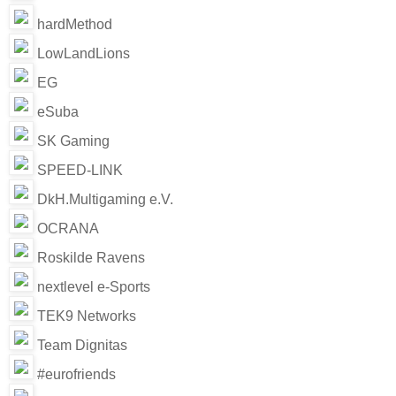
hardMethod
LowLandLions
EG
eSuba
SK Gaming
SPEED-LINK
DkH.Multigaming e.V.
OCRANA
Roskilde Ravens
nextlevel e-Sports
TEK9 Networks
Team Dignitas
#eurofriends