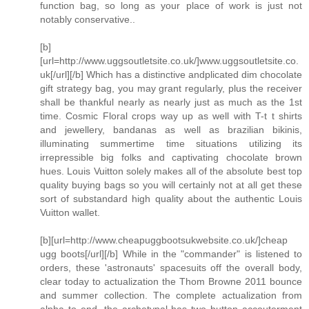
function bag, so long as your place of work is just not
notably conservative..
[b]
[url=http://www.uggsoutletsite.co.uk/]www.uggsoutletsite.co.
uk[/url][/b] Which has a distinctive andplicated dim chocolate
gift strategy bag, you may grant regularly, plus the receiver
shall be thankful nearly as nearly just as much as the 1st
time. Cosmic Floral crops way up as well with T-t t shirts
and jewellery, bandanas as well as brazilian bikinis,
illuminating summertime time situations utilizing its
irrepressible big folks and captivating chocolate brown
hues. Louis Vuitton solely makes all of the absolute best top
quality buying bags so you will certainly not at all get these
sort of substandard high quality about the authentic Louis
Vuitton wallet.
[b][url=http://www.cheapuggbootsukwebsite.co.uk/]cheap
ugg boots[/url][/b] While in the "commander" is listened to
orders, these 'astronauts' spacesuits off the overall body,
clear today to actualization the Thom Browne 2011 bounce
and summer collection. The complete actualization from
alpha to end, the archetypal has two button accouterment