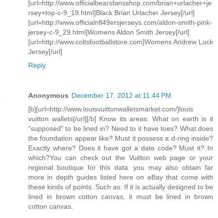
[url=http://www.officialbearsfansshop.com/brian+urlacher+je
rsey+top-c-9_19.html]Black Brian Urlacher Jersey[/url]
[url=http://www.officialnfl49ersjerseys.com/aldon-smith-pink-
jersey-c-9_29.html]Womens Aldon Smith Jersey[/url]
[url=http://www.coltsfootballstore.com]Womens Andrew Luck
Jersey[/url]
Reply
Anonymous
December 17, 2012 at 11:44 PM
[b][url=http://www.louisvuittonwalletsmarket.com/]louis
vuitton wallets[/url][/b] Know its areas: What on earth is it
"supposed" to be lined in? Need to it have toes? What does
the foundation appear like? Must it possess a d-ring inside?
Exactly where? Does it have got a date code? Must it? In
which?You can check out the Vuitton web page or your
regional boutique for this data. you may also obtain far
more in depth guides listed here on eBay that come with
these kinds of points. Such as: If it is actually designed to be
lined in brown cotton canvas, it must be lined in brown
cotton canvas.