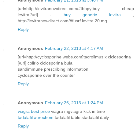
[url=http://levitranowdirect.com/#tbbpy]buy cheap
levitra[/url] -
buy generic levitra
,
http://levitranowdirect.com/#fusrf levitra 20 mg
Reply
Anonymous
February 22, 2013 at 4:17 AM
[url=http://cyclosporine.webs.com]tacrolimus x ciclosporina
[/url] colirio ciclosporina bula
sandimmune prescribing information
cyclosporine over the counter
Reply
Anonymous
February 26, 2013 at 1:24 PM
viagra best price
viagra mgviagra kick in time
tadalafil aurochem
tadalafil tabletstadalafil daily
Reply