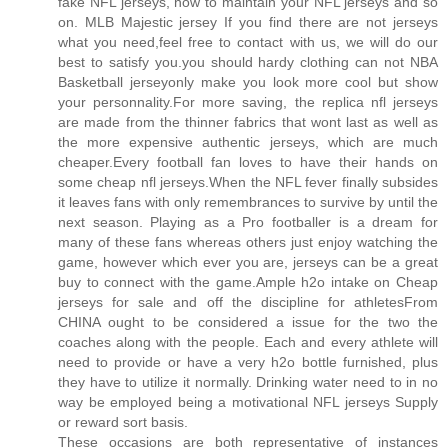
fake NFL jerseys, how to maintain your NFL jerseys and so
on. MLB Majestic jersey If you find there are not jerseys
what you need,feel free to contact with us, we will do our
best to satisfy you.you should hardy clothing can not NBA
Basketball jerseyonly make you look more cool but show
your personnality.For more saving, the replica nfl jerseys
are made from the thinner fabrics that wont last as well as
the more expensive authentic jerseys, which are much
cheaper.Every football fan loves to have their hands on
some cheap nfl jerseys.When the NFL fever finally subsides
it leaves fans with only remembrances to survive by until the
next season. Playing as a Pro footballer is a dream for
many of these fans whereas others just enjoy watching the
game, however which ever you are, jerseys can be a great
buy to connect with the game.Ample h2o intake on Cheap
jerseys for sale and off the discipline for athletesFrom
CHINA ought to be considered a issue for the two the
coaches along with the people. Each and every athlete will
need to provide or have a very h2o bottle furnished, plus
they have to utilize it normally. Drinking water need to in no
way be employed being a motivational NFL jerseys Supply
or reward sort basis.
These occasions are both representative of instances