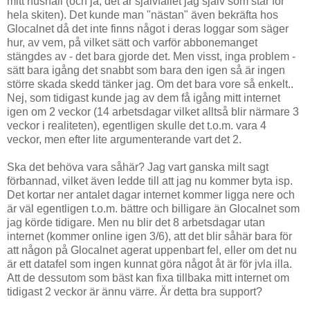
mitt hushåll (och ja, det är självfallet jag själv som står för
hela skiten). Det kunde man "nästan" även bekräfta hos
Glocalnet då det inte finns något i deras loggar som säger
hur, av vem, på vilket sätt och varför abbonemanget
stängdes av - det bara gjorde det. Men visst, inga problem -
sätt bara igång det snabbt som bara den igen så är ingen
större skada skedd tänker jag. Om det bara vore så enkelt..
Nej, som tidigast kunde jag av dem få igång mitt internet
igen om 2 veckor (14 arbetsdagar vilket alltså blir närmare 3
veckor i realiteten), egentligen skulle det t.o.m. vara 4
veckor, men efter lite argumenterande vart det 2.
Ska det behöva vara såhär? Jag vart ganska milt sagt
förbannad, vilket även ledde till att jag nu kommer byta isp.
Det kortar ner antalet dagar internet kommer ligga nere och
är väl egentligen t.o.m. bättre och billigare än Glocalnet som
jag körde tidigare. Men nu blir det 8 arbetsdagar utan
internet (kommer online igen 3/6), att det blir såhär bara för
att någon på Glocalnet agerat uppenbart fel, eller om det nu
är ett datafel som ingen kunnat göra något åt är för jvla illa.
Att de dessutom som bäst kan fixa tillbaka mitt internet om
tidigast 2 veckor är ännu värre. Är detta bra support?