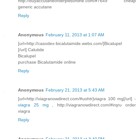
http://buyaccutaneorderpillsonline.com/#7649 cheap
generic accutane
Reply
Anonymous
February 11, 2013 at 1:07 AM
[url=http://casodex-bicalutamide.webs.com/]Bicalupel
[/url] Calutide
Bicalupel
purchase Bicalutamide online
Reply
Anonymous
February 21, 2013 at 5:43 AM
[url=http://viagranowdirect.com/#uohtr]viagra 100 mg[/url] -
viagra 25 mg
, http://viagranowdirect.com/#irqru order
viagra
Reply
Anonymous
February 21, 2013 at 3:40 PM