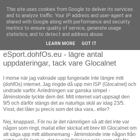
This site uses cookies from Google to deliver its services
and to analyze traffic. Your IP address and user-agent are
shared with Google along with performance and security
metrics to ensure quality of service, generate usage
statistics, and to detect and address abuse.
LEARN MORE
GOT IT
2008-05-23
eSport.dohfOs.eu - lägre antal
uppdateringar, tack vare Glocalnet
I morse när jag vaknade upp fungerade inte längre mitt
(dohfOs) internet. Jag ringde då upp min ISP (Glocalnet) och
undrade varför. Anledningen var ganska simpel -
åtminstonde tyckte dem det. Mitt internet vart uppsagt den
9/5 och därför stängs det av naturliga skäl av idag 23/5.
Visst, det låter ju precis som det ska vara.. eller?
Nej, knappast.. För nu är det nämnligen så att det inte var
någon som ringt, mailat eller skickat ett brev till Glocalnet om
att säga upp mitt abbonemang - åtminstonde inte någon från