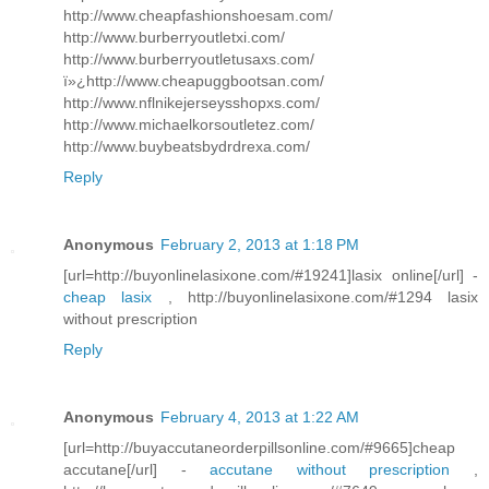
http://www.cheapfashionshoesam.com/
http://www.burberryoutletxi.com/
http://www.burberryoutletusaxs.com/
ï»¿http://www.cheapuggbootsan.com/
http://www.nflnikejerseysshopxs.com/
http://www.michaelkorsoutletez.com/
http://www.buybeatsbydrdrexa.com/
Reply
Anonymous
February 2, 2013 at 1:18 PM
[url=http://buyonlinelasixone.com/#19241]lasix online[/url] -
cheap lasix
, http://buyonlinelasixone.com/#1294 lasix
without prescription
Reply
Anonymous
February 4, 2013 at 1:22 AM
[url=http://buyaccutaneorderpillsonline.com/#9665]cheap
accutane[/url] -
accutane without prescription
,