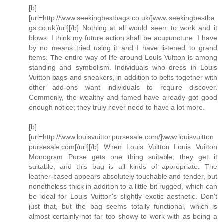
[b]
[url=http://www.seekingbestbags.co.uk/]www.seekingbestba
gs.co.uk[/url][/b] Nothing at all would seem to work and it
blows. I think my future action shall be acupuncture. I have
by no means tried using it and I have listened to grand
items. The entire way of life around Louis Vuitton is among
standing and symbolism. Individuals who dress in Louis
Vuitton bags and sneakers, in addition to belts together with
other add-ons want individuals to require discover.
Commonly, the wealthy and famed have already got good
enough notice; they truly never need to have a lot more.
[b]
[url=http://www.louisvuittonpursesale.com/]www.louisvuitton
pursesale.com[/url][/b] When Louis Vuitton Louis Vuitton
Monogram Purse gets one thing suitable, they get it
suitable, and this bag is all kinds of appropriate. The
leather-based appears absolutely touchable and tender, but
nonetheless thick in addition to a little bit rugged, which can
be ideal for Louis Vuitton's slightly exotic aesthetic. Don't
just that, but the bag seems totally functional, which is
almost certainly not far too showy to work with as being a