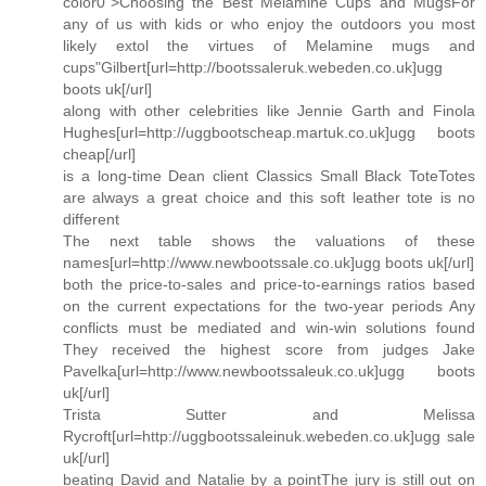
color0">Choosing the Best Melamine Cups and MugsFor
any of us with kids or who enjoy the outdoors you most
likely extol the virtues of Melamine mugs and
cups"Gilbert[url=http://bootssaleruk.webeden.co.uk]ugg
boots uk[/url]
along with other celebrities like Jennie Garth and Finola
Hughes[url=http://uggbootscheap.martuk.co.uk]ugg boots
cheap[/url]
is a long-time Dean client Classics Small Black ToteTotes
are always a great choice and this soft leather tote is no
different
The next table shows the valuations of these
names[url=http://www.newbootssale.co.uk]ugg boots uk[/url]
both the price-to-sales and price-to-earnings ratios based
on the current expectations for the two-year periods Any
conflicts must be mediated and win-win solutions found
They received the highest score from judges Jake
Pavelka[url=http://www.newbootssaleuk.co.uk]ugg boots
uk[/url]
Trista Sutter and Melissa
Rycroft[url=http://uggbootssaleinuk.webeden.co.uk]ugg sale
uk[/url]
beating David and Natalie by a pointThe jury is still out on