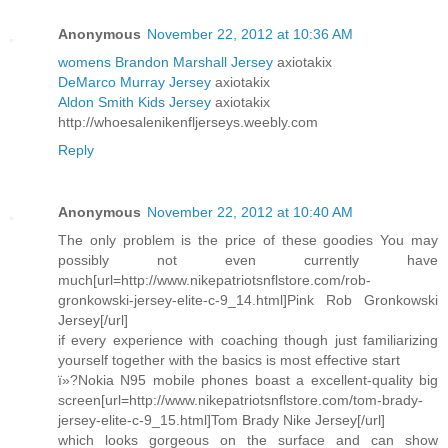
Anonymous
November 22, 2012 at 10:36 AM
womens Brandon Marshall Jersey
axiotakix
DeMarco Murray Jersey
axiotakix
Aldon Smith Kids Jersey
axiotakix
http://whoesalenikenfljerseys.weebly.com
Reply
Anonymous
November 22, 2012 at 10:40 AM
The only problem is the price of these goodies You may
possibly not even currently have
much[url=http://www.nikepatriotsnflstore.com/rob-
gronkowski-jersey-elite-c-9_14.html]Pink Rob Gronkowski
Jersey[/url]
if every experience with coaching though just familiarizing
yourself together with the basics is most effective start
ï»?Nokia N95 mobile phones boast a excellent-quality big
screen[url=http://www.nikepatriotsnflstore.com/tom-brady-
jersey-elite-c-9_15.html]Tom Brady Nike Jersey[/url]
which looks gorgeous on the surface and can show