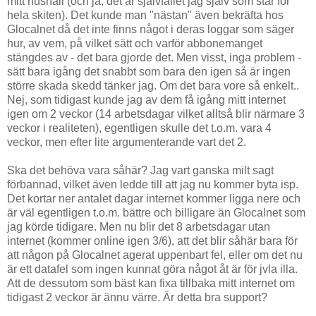
mitt hushåll (och ja, det är självfallet jag själv som står för
hela skiten). Det kunde man "nästan" även bekräfta hos
Glocalnet då det inte finns något i deras loggar som säger
hur, av vem, på vilket sätt och varför abbonemanget
stängdes av - det bara gjorde det. Men visst, inga problem -
sätt bara igång det snabbt som bara den igen så är ingen
större skada skedd tänker jag. Om det bara vore så enkelt..
Nej, som tidigast kunde jag av dem få igång mitt internet
igen om 2 veckor (14 arbetsdagar vilket alltså blir närmare 3
veckor i realiteten), egentligen skulle det t.o.m. vara 4
veckor, men efter lite argumenterande vart det 2.
Ska det behöva vara såhär? Jag vart ganska milt sagt
förbannad, vilket även ledde till att jag nu kommer byta isp.
Det kortar ner antalet dagar internet kommer ligga nere och
är väl egentligen t.o.m. bättre och billigare än Glocalnet som
jag körde tidigare. Men nu blir det 8 arbetsdagar utan
internet (kommer online igen 3/6), att det blir såhär bara för
att någon på Glocalnet agerat uppenbart fel, eller om det nu
är ett datafel som ingen kunnat göra något åt är för jvla illa.
Att de dessutom som bäst kan fixa tillbaka mitt internet om
tidigast 2 veckor är ännu värre. Är detta bra support?