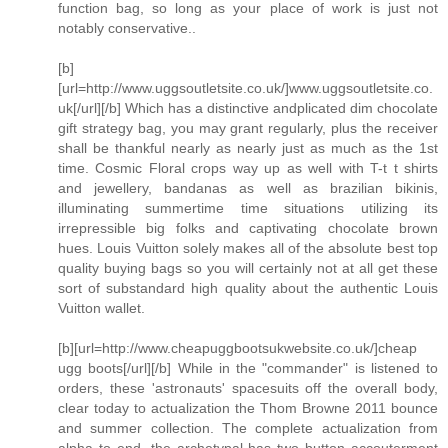
function bag, so long as your place of work is just not
notably conservative..
[b]
[url=http://www.uggsoutletsite.co.uk/]www.uggsoutletsite.co.
uk[/url][/b] Which has a distinctive andplicated dim chocolate
gift strategy bag, you may grant regularly, plus the receiver
shall be thankful nearly as nearly just as much as the 1st
time. Cosmic Floral crops way up as well with T-t t shirts
and jewellery, bandanas as well as brazilian bikinis,
illuminating summertime time situations utilizing its
irrepressible big folks and captivating chocolate brown
hues. Louis Vuitton solely makes all of the absolute best top
quality buying bags so you will certainly not at all get these
sort of substandard high quality about the authentic Louis
Vuitton wallet.
[b][url=http://www.cheapuggbootsukwebsite.co.uk/]cheap
ugg boots[/url][/b] While in the "commander" is listened to
orders, these 'astronauts' spacesuits off the overall body,
clear today to actualization the Thom Browne 2011 bounce
and summer collection. The complete actualization from
alpha to end, the archetypal has two button accouterment