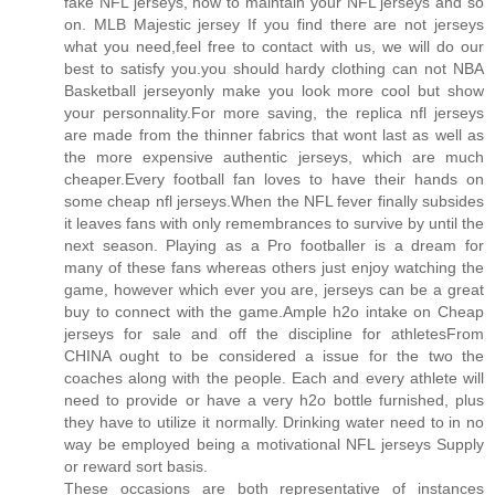
fake NFL jerseys, how to maintain your NFL jerseys and so
on. MLB Majestic jersey If you find there are not jerseys
what you need,feel free to contact with us, we will do our
best to satisfy you.you should hardy clothing can not NBA
Basketball jerseyonly make you look more cool but show
your personnality.For more saving, the replica nfl jerseys
are made from the thinner fabrics that wont last as well as
the more expensive authentic jerseys, which are much
cheaper.Every football fan loves to have their hands on
some cheap nfl jerseys.When the NFL fever finally subsides
it leaves fans with only remembrances to survive by until the
next season. Playing as a Pro footballer is a dream for
many of these fans whereas others just enjoy watching the
game, however which ever you are, jerseys can be a great
buy to connect with the game.Ample h2o intake on Cheap
jerseys for sale and off the discipline for athletesFrom
CHINA ought to be considered a issue for the two the
coaches along with the people. Each and every athlete will
need to provide or have a very h2o bottle furnished, plus
they have to utilize it normally. Drinking water need to in no
way be employed being a motivational NFL jerseys Supply
or reward sort basis.
These occasions are both representative of instances