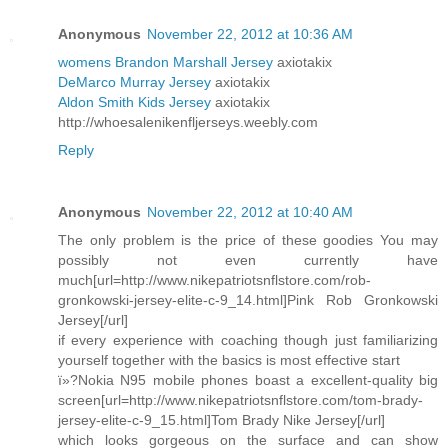
Anonymous
November 22, 2012 at 10:36 AM
womens Brandon Marshall Jersey
axiotakix
DeMarco Murray Jersey
axiotakix
Aldon Smith Kids Jersey
axiotakix
http://whoesalenikenfljerseys.weebly.com
Reply
Anonymous
November 22, 2012 at 10:40 AM
The only problem is the price of these goodies You may
possibly not even currently have
much[url=http://www.nikepatriotsnflstore.com/rob-
gronkowski-jersey-elite-c-9_14.html]Pink Rob Gronkowski
Jersey[/url]
if every experience with coaching though just familiarizing
yourself together with the basics is most effective start
ï»?Nokia N95 mobile phones boast a excellent-quality big
screen[url=http://www.nikepatriotsnflstore.com/tom-brady-
jersey-elite-c-9_15.html]Tom Brady Nike Jersey[/url]
which looks gorgeous on the surface and can show