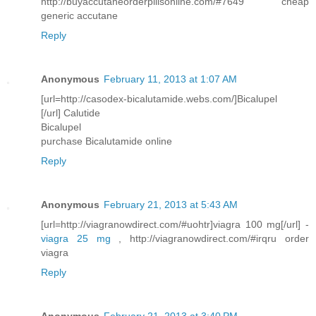
http://buyaccutaneorderpillsonline.com/#7649 cheap
generic accutane
Reply
Anonymous
February 11, 2013 at 1:07 AM
[url=http://casodex-bicalutamide.webs.com/]Bicalupel
[/url] Calutide
Bicalupel
purchase Bicalutamide online
Reply
Anonymous
February 21, 2013 at 5:43 AM
[url=http://viagranowdirect.com/#uohtr]viagra 100 mg[/url] -
viagra 25 mg
, http://viagranowdirect.com/#irqru order
viagra
Reply
Anonymous
February 21, 2013 at 3:40 PM