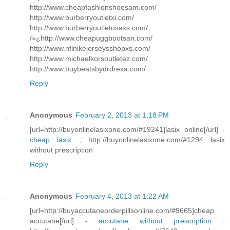
http://www.cheapfashionshoesam.com/
http://www.burberryoutletxi.com/
http://www.burberryoutletusaxs.com/
ï»¿http://www.cheapuggbootsan.com/
http://www.nflnikejerseysshopxs.com/
http://www.michaelkorsoutletez.com/
http://www.buybeatsbydrdrexa.com/
Reply
Anonymous
February 2, 2013 at 1:18 PM
[url=http://buyonlinelasixone.com/#19241]lasix online[/url] -
cheap lasix
, http://buyonlinelasixone.com/#1294 lasix
without prescription
Reply
Anonymous
February 4, 2013 at 1:22 AM
[url=http://buyaccutaneorderpillsonline.com/#9665]cheap
accutane[/url] -
accutane without prescription
,