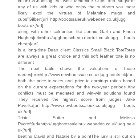
color0">Choosing the Best Melamine Cups and MugsFor
any of us with kids or who enjoy the outdoors you most
likely extol the virtues of Melamine mugs and
cups"Gilbert[url=http://bootssaleruk.webeden.co.uk]ugg
boots uk[/url]
along with other celebrities like Jennie Garth and Finola
Hughes[url=http://uggbootscheap.martuk.co.uk]ugg boots
cheap[/url]
is a long-time Dean client Classics Small Black ToteTotes
are always a great choice and this soft leather tote is no
different
The next table shows the valuations of these
names[url=http://www.newbootssale.co.uk]ugg boots uk[/url]
both the price-to-sales and price-to-earnings ratios based
on the current expectations for the two-year periods Any
conflicts must be mediated and win-win solutions found
They received the highest score from judges Jake
Pavelka[url=http://www.newbootssaleuk.co.uk]ugg boots
uk[/url]
Trista Sutter and Melissa
Rycroft[url=http://uggbootssaleinuk.webeden.co.uk]ugg sale
uk[/url]
beating David and Natalie by a pointThe jury is still out on