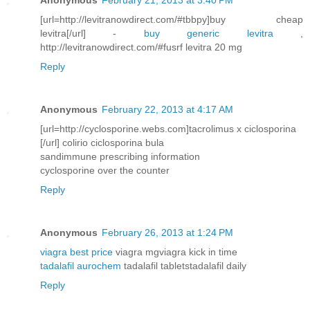
[url=http://levitranowdirect.com/#tbbpy]buy cheap
levitra[/url] -
buy generic levitra
,
http://levitranowdirect.com/#fusrf levitra 20 mg
Reply
Anonymous
February 22, 2013 at 4:17 AM
[url=http://cyclosporine.webs.com]tacrolimus x ciclosporina
[/url] colirio ciclosporina bula
sandimmune prescribing information
cyclosporine over the counter
Reply
Anonymous
February 26, 2013 at 1:24 PM
viagra best price
viagra mgviagra kick in time
tadalafil aurochem
tadalafil tabletstadalafil daily
Reply