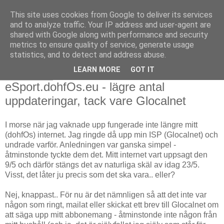
This site uses cookies from Google to deliver its services
and to analyze traffic. Your IP address and user-agent are
shared with Google along with performance and security
metrics to ensure quality of service, generate usage
statistics, and to detect and address abuse.
LEARN MORE
GOT IT
2008-05-23
eSport.dohfOs.eu - lägre antal
uppdateringar, tack vare Glocalnet
I morse när jag vaknade upp fungerade inte längre mitt
(dohfOs) internet. Jag ringde då upp min ISP (Glocalnet) och
undrade varför. Anledningen var ganska simpel -
åtminstonde tyckte dem det. Mitt internet vart uppsagt den
9/5 och därför stängs det av naturliga skäl av idag 23/5.
Visst, det låter ju precis som det ska vara.. eller?
Nej, knappast.. För nu är det nämnligen så att det inte var
någon som ringt, mailat eller skickat ett brev till Glocalnet om
att säga upp mitt abbonemang - åtminstonde inte någon från