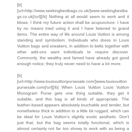
[b]
[url=http://www.seekingbestbags.co.uk/]www.seekingbestba
gs.co.uk[/url][/b] Nothing at all would seem to work and it
blows. I think my future action shall be acupuncture. I have
by no means tried using it and I have listened to grand
items. The entire way of life around Louis Vuitton is among
standing and symbolism. Individuals who dress in Louis
Vuitton bags and sneakers, in addition to belts together with
other add-ons want individuals to require discover.
Commonly, the wealthy and famed have already got good
enough notice; they truly never need to have a lot more.
[b]
[url=http://www.louisvuittonpursesale.com/]www.louisvuitton
pursesale.com[/url][/b] When Louis Vuitton Louis Vuitton
Monogram Purse gets one thing suitable, they get it
suitable, and this bag is all kinds of appropriate. The
leather-based appears absolutely touchable and tender, but
nonetheless thick in addition to a little bit rugged, which can
be ideal for Louis Vuitton's slightly exotic aesthetic. Don't
just that, but the bag seems totally functional, which is
almost certainly not far too showy to work with as being a