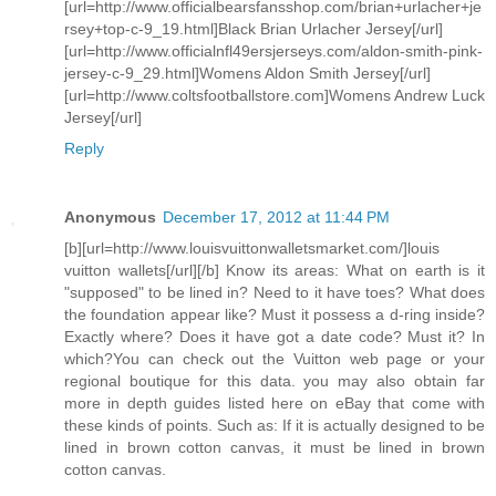
[url=http://www.officialbearsfansshop.com/brian+urlacher+je
rsey+top-c-9_19.html]Black Brian Urlacher Jersey[/url]
[url=http://www.officialnfl49ersjerseys.com/aldon-smith-pink-
jersey-c-9_29.html]Womens Aldon Smith Jersey[/url]
[url=http://www.coltsfootballstore.com]Womens Andrew Luck
Jersey[/url]
Reply
Anonymous
December 17, 2012 at 11:44 PM
[b][url=http://www.louisvuittonwalletsmarket.com/]louis
vuitton wallets[/url][/b] Know its areas: What on earth is it
"supposed" to be lined in? Need to it have toes? What does
the foundation appear like? Must it possess a d-ring inside?
Exactly where? Does it have got a date code? Must it? In
which?You can check out the Vuitton web page or your
regional boutique for this data. you may also obtain far
more in depth guides listed here on eBay that come with
these kinds of points. Such as: If it is actually designed to be
lined in brown cotton canvas, it must be lined in brown
cotton canvas.